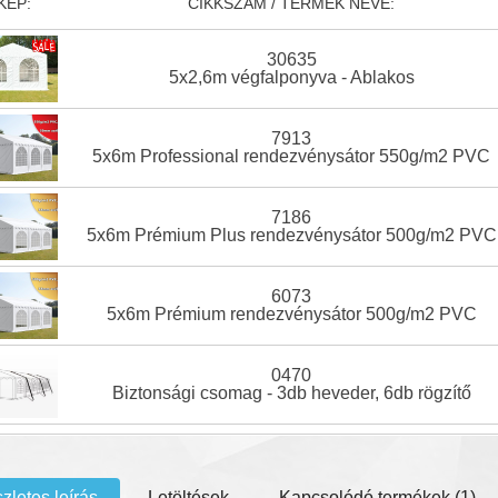
KÉP:
CIKKSZÁM / TERMÉK NEVE:
30635
5x2,6m végfalponyva - Ablakos
7913
5x6m Professional rendezvénysátor 550g/m2 PVC
7186
5x6m Prémium Plus rendezvénysátor 500g/m2 PVC
6073
5x6m Prémium rendezvénysátor 500g/m2 PVC
0470
Biztonsági csomag - 3db heveder, 6db rögzítő
zletes leírás
Letöltések
Kapcsolódó termékek (1)