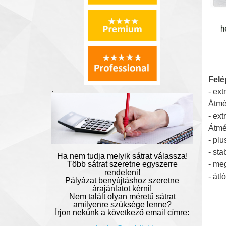
Felé
.
- ext
Átmé
- ext
Átmé
- plu
- sta
Ha nem tudja melyik sátrat válassza!
Több sátrat szeretne egyszerre
- meg
rendeleni!
- átl
Pályázat benyújtáshoz szeretne
árajánlatot kérni!
Nem talált olyan méretű sátrat
amilyenre szüksége lenne?
Írjon nekünk a következő email címre: