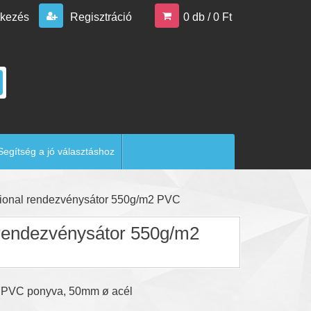
tkezés
Regisztráció
0 db / 0 Ft
Segítség a jó választáshoz
ional rendezvénysátor 550g/m2 PVC
rendezvénysátor 550g/m2
 PVC ponyva, 50mm ø acél