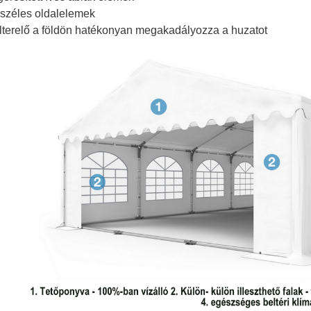
 széles oldalelemek
élterelő a földön hatékonyan megakadályozza a huzatot