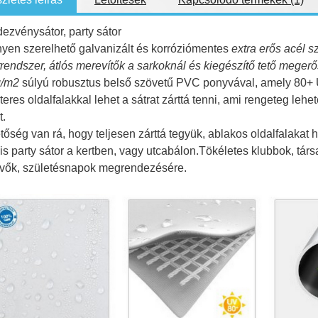
ezvénysátor, party sátor
yen szerelhető galvanizált és korróziómentes
extra erős acél s
rendszer, átlós merevítők a sarkoknál és kiegészítő tető megerős
g/m2
súlyú robusztus belső szövetű PVC ponyvával, amely 80+ 
eres oldalfalakkal lehet a sátrat zárttá tenni, ami rengeteg leh
t.
őség van rá, hogy teljesen zárttá tegyük, ablakos oldalfalakat h
lis party sátor a kertben, vagy utcabálon.Tökéletes klubbok, tár
vők, születésnapok megrendezésére.