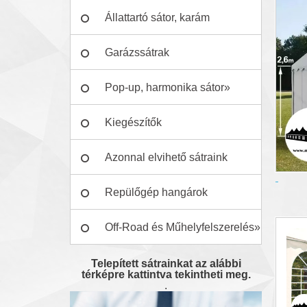
Állattartó sátor, karám
Garázssátrak
Pop-up, harmonika sátor»
Kiegészítők
Azonnal elvihető sátraink
Repülőgép hangárok
Off-Road és Műhelyfelszerelés»
Telepített sátrainkat az alábbi
térképre kattintva tekintheti meg.
.