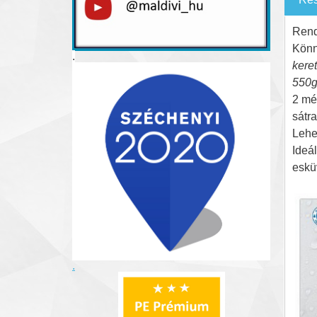
Rend
Könn
.
keret
550
2 mét
sátra
Lehet
Ideá
eskü
.