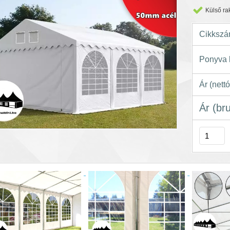
Külső ra
Cikkszá
Ponyva k
Ár (nettó
Ár (br