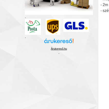
- 2m
- sz
.
.
Árukereső.hu
.