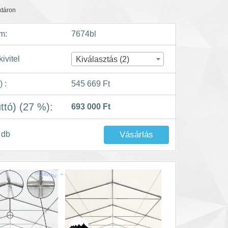
ktáron
m:
7674bl
ivitel
Kiválasztás (2)
) :
545 669 Ft
uttó) (27 %):
693 000 Ft
db