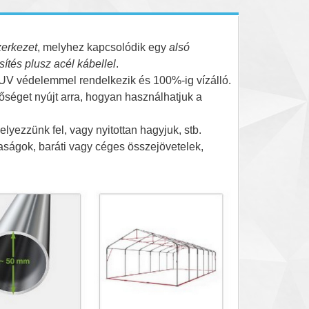
zerkezet
, melyhez kapcsolódik egy
alsó
ítés plusz acél kábellel
.
UV védelemmel rendelkezik és 100%-ig vízálló.
etőséget nyújt arra, hogyan használhatjuk a
elyezzünk fel, vagy nyitottan hagyjuk, stb.
saságok, baráti vagy céges összejövetelek,