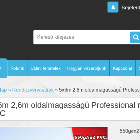
Bejelen
Rólunk
Üzleti feltételek
Hogyan vásároljunk
Kapcsolat
lap
»
Rendezvénysátrak
»
5x6m 2,6m oldalmagasságú Profess
6m 2,6m oldalmagasságú Professional 
VC
550g/m2