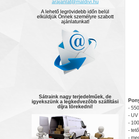
arajanlat@maldivi.hu
A lehető legrövidebb időn belül
elküldjük Önnek személyre szabott
ajánlatunkat!
Sátraink nagy terjedelműek, de
Pon
igyekszünk a legkedvezőbb szállítási
díjra törekedni!
- 55
- UV
- 10
- tet
- me