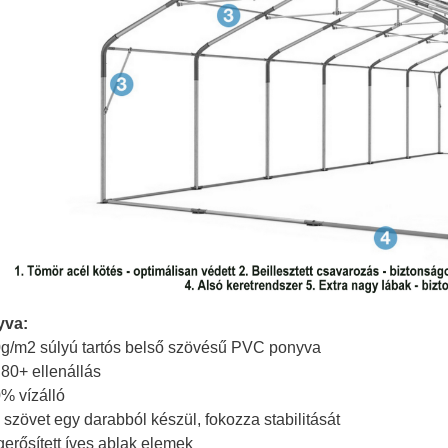
yva:
0g/m2 súlyú tartós belső szövésű PVC ponyva
 80+ ellenállás
0% vízálló
ő szövet egy darabból készül, fokozza stabilitását
gerősített íves ablak elemek