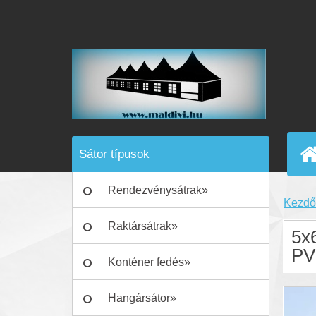
Sátor típusok
Rendezvénysátrak»
Kezdő
Raktársátrak»
5x
P
Konténer fedés»
Hangársátor»