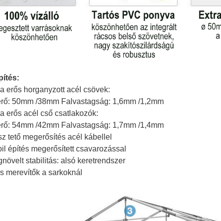
pítés:
ra erős horganyzott acél csövek:
rő: 50mm /38mm Falvastagság: 1,6mm /1,2mm
ra erős acél cső csatlakozók:
rő: 54mm /42mm Falvastagság: 1,7mm /1,4mm
sz tető megerősítés acél kábellel
bil építés megerősített csavarozással
növelt stabilitás: alsó keretrendszer
ós merevítők a sarkoknál